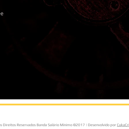
ee
o
s Direitos Reservados Banda Salário Mínimo ©2017 | Desenvolvido por
CukaCri